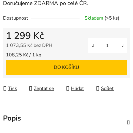
Doručujeme ZDARMA po celé ČR.
Dostupnost
Skladem
(>5 ks)
1 299 Kč
1 073,55 Kč bez DPH
Měrná cena:
108,25 Kč / 1 kg
DO KOŠÍKU
Tisk
Zeptat se
Hlídat
Sdílet
Popis