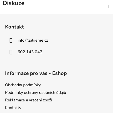
Diskuze
Z
á
Kontakt
p
a
info
@
zalijeme.cz
t
í
602 143 042
Informace pro vás - Eshop
Obchodní podmínky
Podmínky ochrany osobních údajů
Reklamace a vrácení zboží
Kontakty