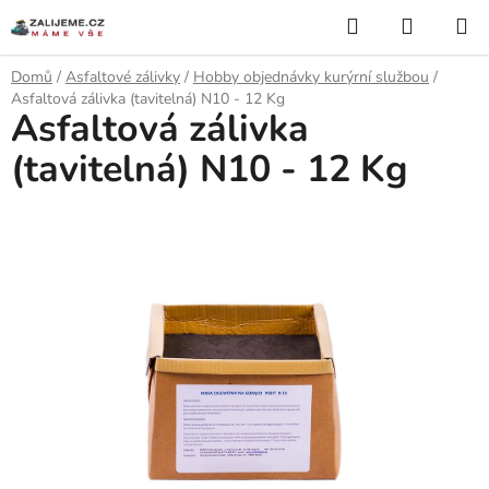
Přejít
Hledat
NÁKUP
na
KOŠÍK
obsah
Domů
/
Asfaltové zálivky
/
Hobby objednávky kurýrní službou
/
Asfaltová zálivka (tavitelná) N10 - 12 Kg
Asfaltová zálivka
(tavitelná) N10 - 12 Kg