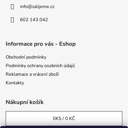
a
info
@
zalijeme.cz
t
í
602 143 042
Informace pro vás - Eshop
Obchodní podmínky
Podmínky ochrany osobních údajů
Reklamace a vrácení zboží
Kontakty
Nákupní košík
0
KS /
0 KČ