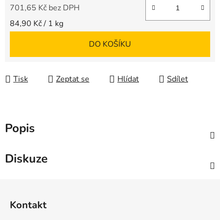
701,65 Kč bez DPH
Měrná cena:
84,90 Kč / 1 kg
DO KOŠÍKU
Tisk
Zeptat se
Hlídat
Sdílet
Popis
Diskuze
Z
á
Kontakt
p