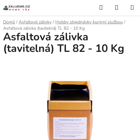
Přejít
Hledat
NÁKUP
na
KOŠÍK
obsah
Domů
/
Asfaltové zálivky
/
Hobby objednávky kurýrní službou
/
Asfaltová zálivka (tavitelná) TL 82 - 10 Kg
Asfaltová zálivka
(tavitelná) TL 82 - 10 Kg