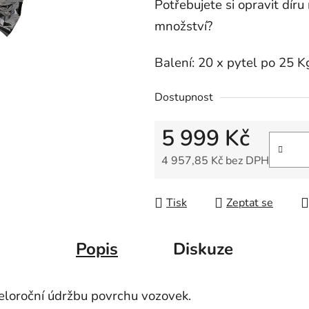
Potřebujete si opravit díru
množství?
Balení: 20 x pytel po 25 K
Dostupnost
5 999 Kč
4 957,85 Kč bez DPH
Měrná cena:
Tisk
Zeptat se
Popis
Diskuze
eloroční údržbu povrchu vozovek.