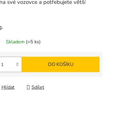
 na své vozovce a potřebujete větší
g.
Skladem
(>5 ks)
DO KOŠÍKU
Hlídat
Sdílet