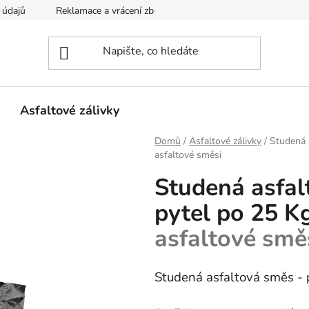
 údajů
Reklamace a vrácení zboží
Kontakty
Asfaltové zálivky
Domů
/
Asfaltové zálivky
/
Studená 
asfaltové směsi
Studená asfal
pytel po 25 K
asfaltové smě
Studená asfaltová směs - 