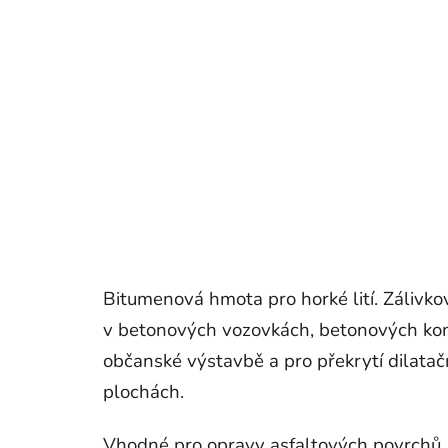
Bitumenová hmota pro horké lití. Zálivko
v betonových vozovkách, betonových kon
občanské výstavbě a pro překrytí dilata
plochách.
Vhodné pro opravy asfaltových povrchů.