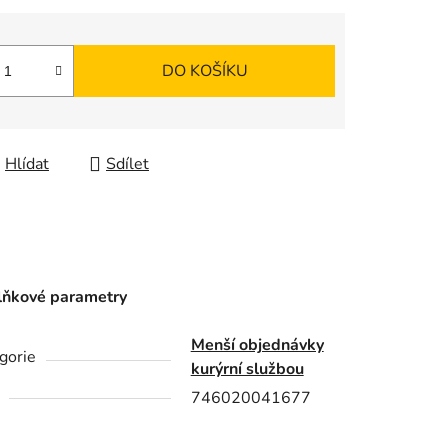
DO KOŠÍKU
Hlídat
Sdílet
ňkové parametry
Menší objednávky
gorie
kurýrní službou
746020041677