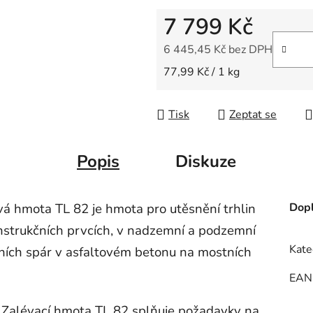
7 799 Kč
6 445,45 Kč bez DPH
Měrná cena:
77,99 Kč / 1 kg
Tisk
Zeptat se
Popis
Diskuze
vá hmota TL 82 je hmota pro utěsnění trhlin
Dopl
strukčních prvcích, v nadzemní a podzemní
Kate
čních spár v asfaltovém betonu na mostních
EAN
 Zalévací hmota TL 82 splňuje požadavky na