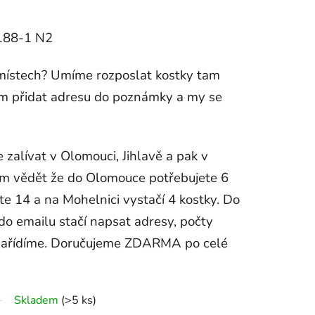
188-1 N2
místech? Umíme rozposlat kostky tam
ám přidat adresu do poznámky a my se
 zalívat v Olomouci, Jihlavě a pak v
ám vědět že do Olomouce potřebujete 6
ete 14 a na Mohelnici vystačí 4 kostky. Do
 emailu stačí napsat adresy, počty
k zařídíme. Doručujeme ZDARMA po celé
Skladem
(>5 ks)