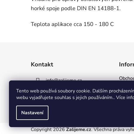
horké spoje podle DIN EN 14188-1.
Teplota aplikace cca 150 - 180 C
Z
á
Kontakt
Infor
p
a
Obchod
info
@
zalijeme.cz
t
Podmín
í
Tento web používá soubory cookie. Dalším procházení
602 143 042
Reklam
webu vyjadřujete souhlas s jejich používáním.. Více in
Kontak
Nastavení
Copyright 2026
Zalijeme.cz
. Všechna práva vyh