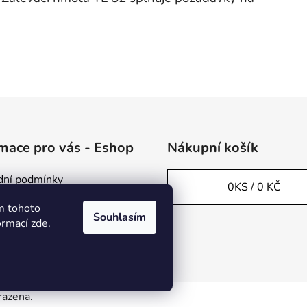
mace pro vás - Eshop
Nákupní košík
ní podmínky
0
KS /
0 KČ
ky ochrany osobních údajů
m tohoto
Souhlasím
ace a vrácení zboží
formací
zde
.
ty
razena.