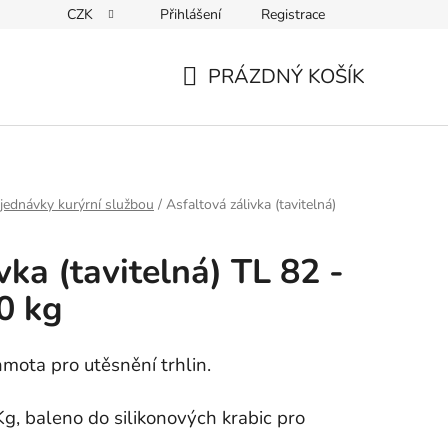
CZK
Přihlášení
Registrace
PRÁZDNÝ KOŠÍK
NÁKUPNÍ
KOŠÍK
jednávky kurýrní službou
/
Asfaltová zálivka (tavitelná)
vka (tavitelná) TL 82 -
0 kg
mota pro utěsnění trhlin.
Kg, baleno do silikonových krabic pro