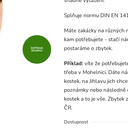
snadné vytažení.
Splňuje normu DIN EN 14
Máte zakázky na různých 
kam potřebujete - stačí n
postaráme o zbytek.
DOPRAVA
ZDARMA
Příklad:
víte že potřebujete
třeba v Mohelnici. Dáte n
kostek, na Jihlavu jich chc
poznámky nebo následně do
kostek a to je vše. Zbyte
ČR.
Dostupnost