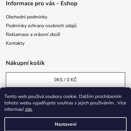
Informace pro vás - Eshop
Obchodní podmínky
Podmínky ochrany osobních údajů
Reklamace a vrácení zboží
Kontakty
Nákupní košík
0
KS /
0 KČ
Tento web používá soubory cookie. Dalším procházením
Přijímáme online platby
tohoto webu vyjadřujete souhlas s jejich používáním.. Více
informací
zde
.
Nastavení