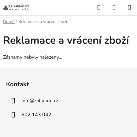
Přejít
Hledat
NÁKUP
na
KOŠÍK
obsah
Domů
/
Reklamace a vrácení zboží
Reklamace a vrácení zboží
Záznamy nebyly nalezeny...
Z
á
Kontakt
p
a
info
@
zalijeme.cz
t
í
602 143 042